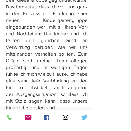
Das
b
edeutet
,
dass
ich
voll
u
nd
ganz
in
den
Prozess
der
Eröffnung
einer
neuen
Kindergartengruppe
eingebunden
war
,
mit
all
ihren
Vor
-
u
nd
Nachteilen
:
Die
Kinder
u
nd
ich
teilten
den
gleichen
Grad
an
Verwirrung
darüber
,
wie
wir
u
ns
miteinander
verhalten
sollten
.
Zum
Glück
sind
meine
Teamkollegen
großartig
, u
nd
in
wenigen
Tagen
fühlte
ich
mich
wie
zu
Hause
.
Ich
habe
eine
sehr
tiefe
Verbindung
zu
den
Kindern
entwickelt
,
auch
a
ufgrund
der
Ausgangssituation
,
so
dass
ich
mit
Stolz
sagen
kann
,
dass
u
nsere
Kinder
die
b
esten
sind
.
Während
dieser
Zeit
habe
ich
mich
sehr
für
Pädagogik
interessiert
u
nd