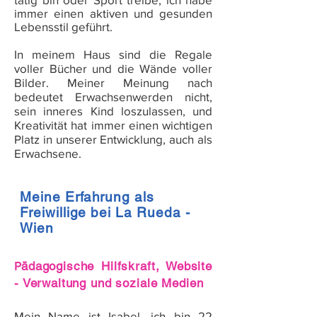
immer
einen
aktiven
u
nd
gesunden
Lebensstil
geführt
.
In
meinem
Haus
sind
die
Regale
voller
Bücher
u
nd
die
Wände
voller
Bilder
.
Meiner
Meinung
nach
b
edeutet
Erwachsenwerden
nicht
,
sein
inneres
Kind
loszulassen
, u
nd
Kreativität
hat
immer
einen
wichtigen
Platz
in
u
nserer
Entwicklung
,
auch
als
Erwachsene
.
Meine Erfahrung als
Freiwillige bei La Rueda -
Wien
P
ädagogische Hilfskraft, Website
- Verwaltung und soziale Medien
Mein
Name
ist
Isabel
,
ich
b
in
22