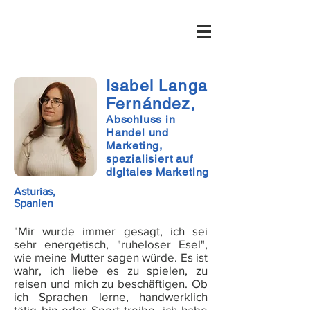
Isabel Langa
Fernández,
Abschluss in
Handel und
Marketing,
spezialisiert auf
digitales Marketing
Asturias,
Spanien
"
Mir
wurde
immer
gesagt
,
ich
sei
sehr
energetisch
, "
ruheloser
Esel"
,
wie
meine
Mutter
sagen
würde
.
Es
ist
wahr
,
ich
liebe
es
zu
spielen
,
zu
reisen
u
nd
mich
zu
b
eschäftigen
.
Ob
ich
Sprachen
lerne
,
handwerklich
tätig
b
in
oder
Sport
treibe
,
ich
habe