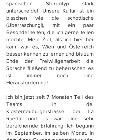
spanischen
Stereotyp
stark
u
nterscheidet
.
Unsere
Kultur
ist
ein
b
isschen
wie
die
schottische
(
Überraschung
!),
mit
ein
paar
Besonderheiten
,
die
ich
gerne
teilen
möchte
.
Mein
Ziel
, als ich hier her
kam,
war
es
,
Wien
u
nd
Österreich
b
esser
kennen
zu
lernen
u
nd
b
is
zum
Ende
der
Freiwilligenarbeit
die
Sprache
fließend
zu
b
eherrschen
:
es
ist
immer
noch
eine
Herausforderung
!
Ich
b
in
jetzt
seit
7
Monaten
T
eil des
Team
s in de
Klosterneuburgerstrasse
bei
La
Rueda
, u
nd
es
war
eine
sehr
b
ereichernde
Erfahrung
.
Ich
b
egann
im
September
,
im
selben
Monat
,
in
dem
diese
Gruppe
gegründet
wurde
.