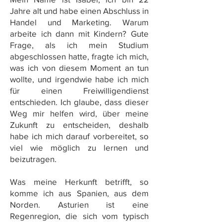
Jahre
alt
u
nd
habe
einen
Abschluss
in
Handel
u
nd
Marketing
.
Warum
arbeite
ich
dann
mit
Kindern
?
Gute
Frage
,
als
ich
mein
Studium
abgeschlossen
hatte
,
fragte
ich
mich
,
was
ich
von
diesem
Moment
an
tun
wollte
, u
nd
irgendwie
habe
ich
mich
für
einen
Freiwilligen
dienst
entschieden
.
Ich
glaube
,
dass
dieser
Weg
mir
helfen
wird
,
über
meine
Zukunft
zu
entscheiden
,
deshal
b
habe
ich
mich
darauf
vorbereitet
,
so
viel
wie
möglich
zu
lernen
u
nd
b
eizutragen
.
W
as
meine
Herkunft
b
etrifft
,
so
komme
ich
aus
Spanien
,
aus
dem
Norden
.
Asturien
ist
eine
Regenregion
,
die
sich
vom
typisch