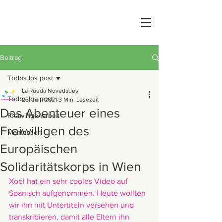
Beitrag
Todos los post
La Rueda Novedades
Todos los post
25. Juni 2021
3 Min. Lesezeit
Das Abenteuer eines
Freiwilligenarbeit
Freiwilligen des
Montessori
Europäischen
Solidaritätskorps in Wien
Xoel hat ein sehr cooles Video auf 
Spanisch aufgenommen. Heute wollten 
wir ihn mit Untertiteln versehen und 
transkribieren, damit alle Eltern ihn 