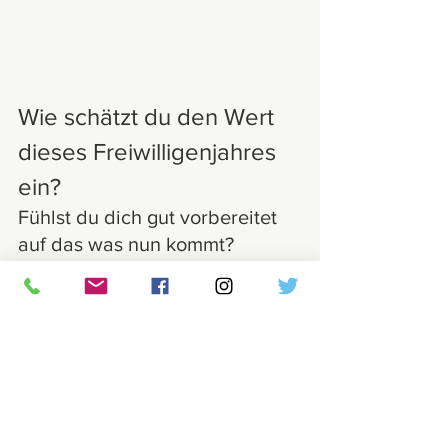
Wie schätzt du den Wert 
dieses Freiwilligenjahres 
ein?
Fühlst du dich gut vorbereitet 
auf das was nun kommt?
Ich lerne vor allem Dinge, die mir 
helfen, als Person zu wachsen und zu 
reifen. Dafür kann ich nur dankbar sein 
und ich hoffe, dass viele andere 
Menschen, die dieses Video sehen, den 
Schritt wagen wollen, sich ehrenamtlich 
zu engagieren.