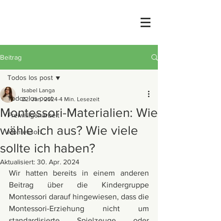
Beitrag
Todos los post
Isabel Langa
Todos los post
22. Jan. 2024
4 Min. Lesezeit
Montessori-Materialien: Wie
Freiwilligenarbeit
wähle ich aus? Wie viele
Montessori
sollte ich haben?
Aktualisiert:
30. Apr. 2024
Wir hatten bereits in einem anderen 
Beitrag über die Kindergruppe 
Montessori darauf hingewiesen, dass die 
Montessori-Erziehung nicht um 
standardisierte Spielzeuge oder 