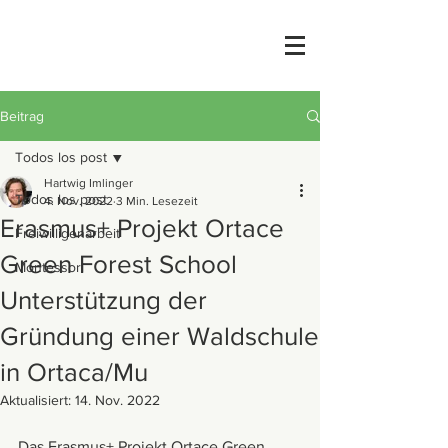
Beitrag
Todos los post
Hartwig Imlinger
Todos los post
4. Nov. 2022
3 Min. Lesezeit
Erasmus+ Projekt Ortace
Freiwilligenarbeit
Green Forest School
Montessori
Unterstützung der
Gründung einer Waldschule
in Ortaca/Mu
Aktualisiert:
14. Nov. 2022
Das Erasmus+ Projekt Ortace Green 