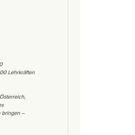
0 
00 Lehrkräften 
sterreich, 
es 
 bringen – 