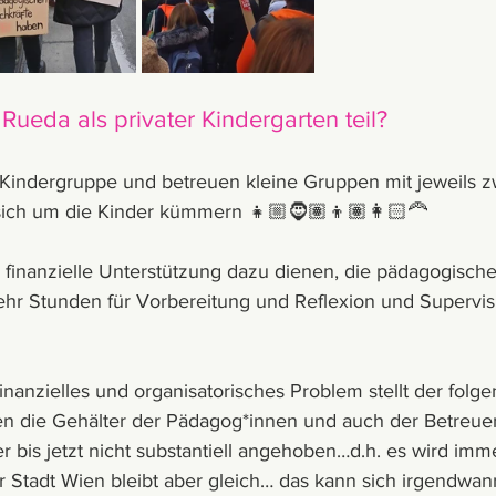
ueda als privater Kindergarten teil?
e Kindergruppe und betreuen kleine Gruppen mit jeweils z
sich um die Kinder kümmern 👧🏼🧔🏽👦🏽👩🏻‍🦰
 finanzielle Unterstützung dazu dienen, die pädagogische
ehr Stunden für Vorbereitung und Reflexion und Supervi
inanzielles und organisatorisches Problem stellt der folge
gen die Gehälter der Pädagog*innen und auch der Betreuer
 bis jetzt nicht substantiell angehoben…d.h. es wird imm
r Stadt Wien bleibt aber gleich… das kann sich irgendwan