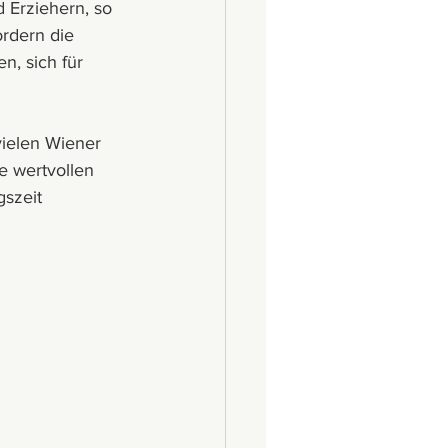
d Erziehern, so 
rdern die 
, sich für 
vielen Wiener 
e wertvollen 
szeit 