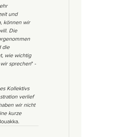
ehr 
eit und 
, können wir 
ll. Die 
 vorgenommen 
 die 
, wie wichtig 
 wir sprechen
" - 
es Kollektivs 
ration verlief 
haben wir nicht 
ine kurze 
Bouakka.