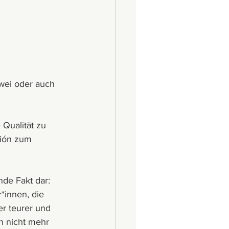
wei oder auch 
 Qualität zu 
sión zum 
nde Fakt dar: 
*innen, die 
er teurer und 
n nicht mehr 