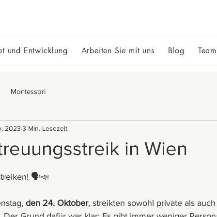
t und Entwicklung
Arbeiten Sie mit uns
Blog
Team
Montessori
v. 2023
3 Min. Lesezeit
reuungsstreik in Wien
treiken! 🗣📣 
nstag, 
den 24. Oktober
, streikten sowohl private als auch
 Der Grund dafür war klar: Es gibt immer weniger Personal